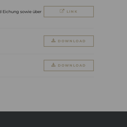
d Eichung sowie über
LINK
DOWNLOAD
DOWNLOAD